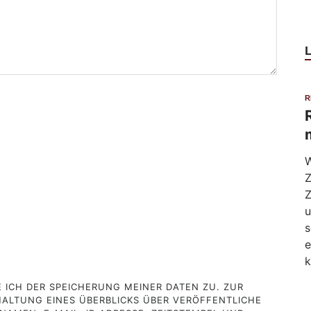
R
W
Z
Z
u
s
e
k
ICH DER SPEICHERUNG MEINER DATEN ZU. ZUR
ALTUNG EINES ÜBERBLICKS ÜBER VERÖFFENTLICHE