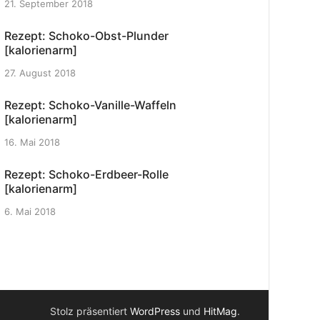
21. September 2018
Rezept: Schoko-Obst-Plunder
[kalorienarm]
27. August 2018
Rezept: Schoko-Vanille-Waffeln
[kalorienarm]
16. Mai 2018
Rezept: Schoko-Erdbeer-Rolle
[kalorienarm]
6. Mai 2018
Stolz präsentiert
WordPress
und
HitMag
.