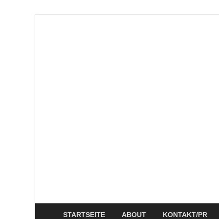
winzieee
Blog über Beauty, Lifestyle, Ernährung und Abn
Rezept: Schokokuchen m
Abnehmen: so nehme ich
Flammkuchen mit Lauchz
Beauty: Meine liebsten 
3 leckere Rezepte für zu 
Rezept: Quark-Grieß-Auf
Rezept: Toastbrötchen im
STARTSEITE
ABOUT
KONTAKT/PR