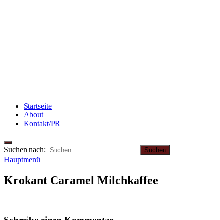
Rezept: Quark-Grieß-Auflauf mit Blaubeeren
Abnehmen: So motiviere ich mich zum Sport
Abnehmen: so nehme ich ab!
Startseite
About
Kontakt/PR
Suchen nach:
Hauptmenü
Krokant Caramel Milchkaffee
Schreibe einen Kommentar