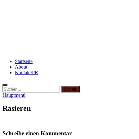
Rezept: Schokokuchen mit Kidneybohnen
[kalorienarm]
Rezept: Toastbrötchen im Pizza-Style
Rezept: Winterliches Porridge
Startseite
About
Kontakt/PR
Suchen
nach:
Hauptmenü
Rasieren
Schreibe einen Kommentar