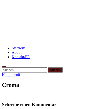
3 leckere Rezepte für zu reife Bananen
Abnehmen: So motiviere ich mich zum Sport
Rezept: Quark-Grieß-Auflauf mit Blaubeeren
Startseite
About
Kontakt/PR
Hauptmenü
Crema
Schreibe einen Kommentar