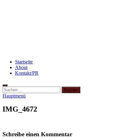
Rezept: Winterliches Porridge
3 leckere Rezepte für zu reife Bananen
Flammkuchen mit Lauchzwiebeln und Schinken
Startseite
About
Kontakt/PR
Hauptmenü
IMG_4672
Schreibe einen Kommentar