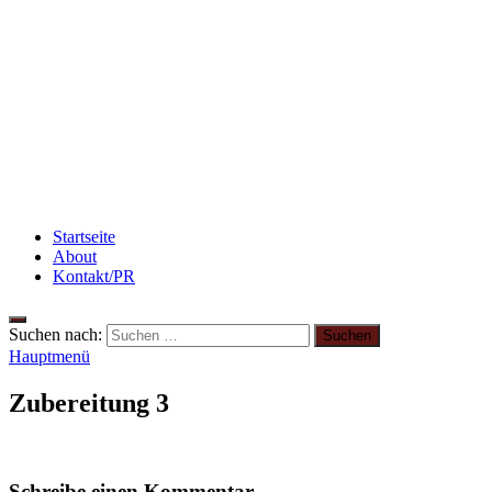
Rezept: Schokokuchen mit Kidneybohnen
[kalorienarm]
Rezept: Toastbrötchen im Pizza-Style
Abnehmen: so nehme ich ab!
Startseite
About
Kontakt/PR
Suchen nach:
Hauptmenü
Zubereitung 3
Schreibe einen Kommentar