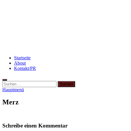
Rezept: Toastbrötchen im Pizza-Style
Rezept: Schokokuchen mit Kidneybohnen
[kalorienarm]
Flammkuchen mit Lauchzwiebeln und Schinken
Startseite
About
Kontakt/PR
Suchen
nach:
Hauptmenü
Merz
Schreibe einen Kommentar