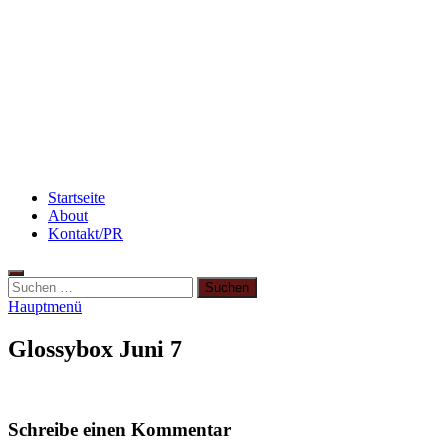
Abnehmen: so nehme ich ab!
Rezept: Quark-Grieß-Auflauf mit Blaubeeren
3 leckere Rezepte für zu reife Bananen
Startseite
About
Kontakt/PR
Suchen
nach:
Hauptmenü
Glossybox Juni 7
Schreibe einen Kommentar