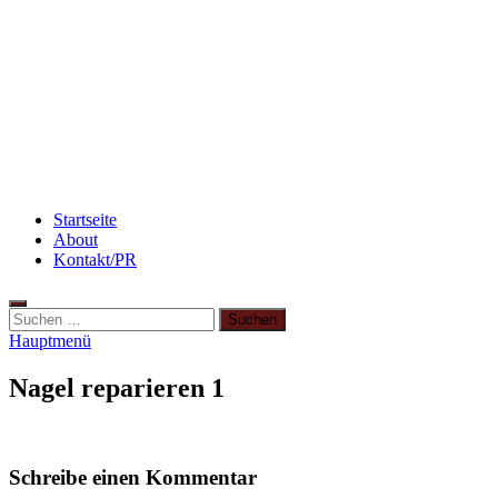
3 leckere Rezepte für zu reife Bananen
Rezept: Schokokuchen mit Kidneybohnen
[kalorienarm]
Rezept: Winterliches Porridge
Startseite
About
Kontakt/PR
Hauptmenü
Nagel reparieren 1
Schreibe einen Kommentar