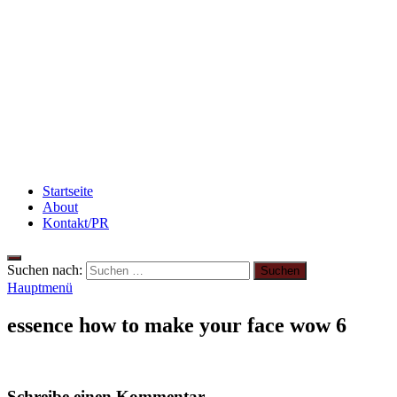
Beauty: Meine liebsten Tuchmasken für trockene
Haut
Rezept: Winterliches Porridge
Abnehmen: So motiviere ich mich zum Sport
Startseite
About
Kontakt/PR
Suchen nach:
Hauptmenü
essence how to make your face wow 6
Schreibe einen Kommentar