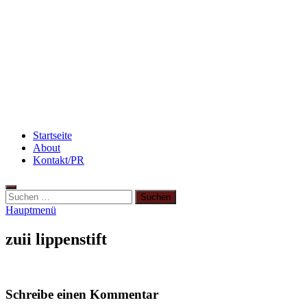
Abnehmen: So motiviere ich mich zum Sport
Rezept: Schokokuchen mit Kidneybohnen
[kalorienarm]
Abnehmen: so nehme ich ab!
Startseite
About
Kontakt/PR
Suchen
nach:
Hauptmenü
zuii lippenstift
Schreibe einen Kommentar