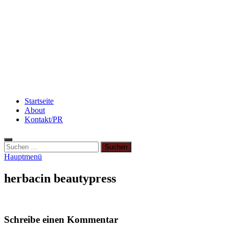
Rezept: Quark-Grieß-Auflauf mit Blaubeeren
Abnehmen: so nehme ich ab!
3 leckere Rezepte für zu reife Bananen
Startseite
About
Kontakt/PR
Hauptmenü
herbacin beautypress
Schreibe einen Kommentar