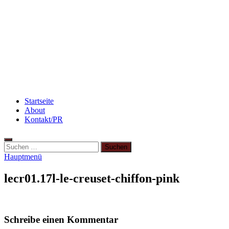
Rezept: Quark-Grieß-Auflauf mit Blaubeeren
Abnehmen: So motiviere ich mich zum Sport
Rezept: Schokokuchen mit Kidneybohnen
[kalorienarm]
Startseite
About
Kontakt/PR
Suchen
nach:
Hauptmenü
lecr01.17l-le-creuset-chiffon-pink
Schreibe einen Kommentar