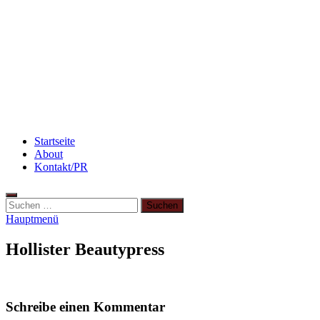
[kalorienarm]
Rezept: Quark-Grieß-Auflauf mit Blaubeeren
Beauty: Meine liebsten Tuchmasken für trockene
Haut
Startseite
About
Kontakt/PR
Hauptmenü
Hollister Beautypress
Schreibe einen Kommentar