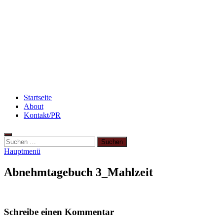
Flammkuchen mit Lauchzwiebeln und Schinken
Abnehmen: So motiviere ich mich zum Sport
3 leckere Rezepte für zu reife Bananen
Startseite
About
Kontakt/PR
Suchen
nach:
Hauptmenü
Abnehmtagebuch 3_Mahlzeit
Schreibe einen Kommentar