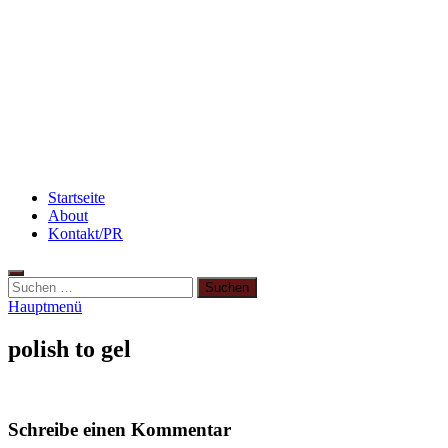
Abnehmen: so nehme ich ab!
Rezept: Winterliches Porridge
Rezept: Quark-Grieß-Auflauf mit Blaubeeren
Startseite
About
Kontakt/PR
Suchen
nach:
Hauptmenü
polish to gel
Schreibe einen Kommentar