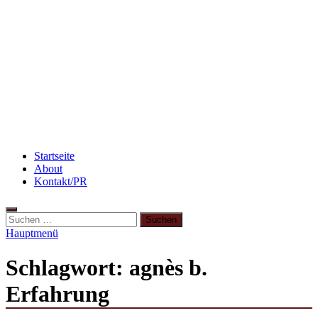
Rezept: Winterliches Porridge
Rezept: Schokokuchen mit Kidneybohnen
[kalorienarm]
Beauty: Meine liebsten Tuchmasken für
trockene Haut
Startseite
About
Kontakt/PR
Hauptmenü
Schlagwort:
agnès b.
Erfahrung