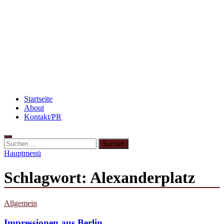
Rezept: Toastbrötchen im Pizza-Style
3 leckere Rezepte für zu reife Bananen
Beauty: Meine liebsten Tuchmasken für trockene
Haut
Startseite
About
Kontakt/PR
Hauptmenü
Schlagwort:
Alexanderplatz
Allgemein
Impressionen aus Berlin