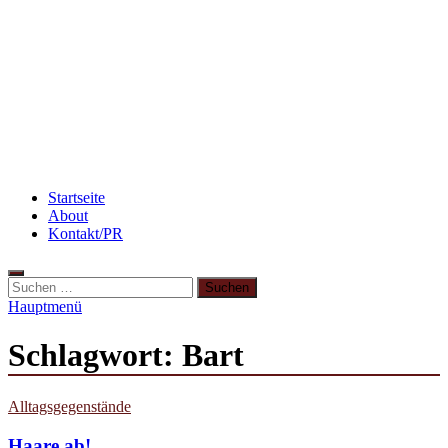
Flammkuchen mit Lauchzwiebeln und Schinken
Beauty: Meine liebsten Tuchmasken für trockene
Haut
Rezept: Toastbrötchen im Pizza-Style
Startseite
About
Kontakt/PR
Suchen
nach:
Hauptmenü
Schlagwort:
Bart
Alltagsgegenstände
Haare ab!