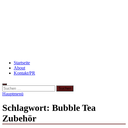
Flammkuchen mit Lauchzwiebeln und
Schinken
3 leckere Rezepte für zu reife Bananen
Rezept: Schokokuchen mit Kidneybohnen
[kalorienarm]
Startseite
About
Kontakt/PR
Hauptmenü
Schlagwort:
Bubble Tea
Zubehör