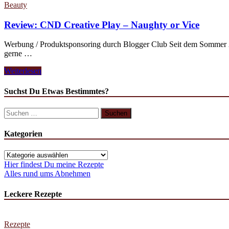
Beauty
Review: CND Creative Play – Naughty or Vice
Werbung / Produktsponsoring durch Blogger Club Seit dem Sommer 2
gerne …
Review:
Weiterlesen
CND
Creative
Suchst Du Etwas Bestimmtes?
Play
–
Suchen
Naughty
nach:
or
Kategorien
Vice
Kategorien
Hier findest Du meine Rezepte
Alles rund ums Abnehmen
Leckere Rezepte
Rezepte