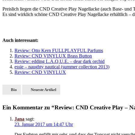
Preislich liegen die CND Creative Play Nagellacke (auch Base- und To
Es sind wirklich schöne CND Creative Play Nagellacke erhältlich – da
Auch interessant:
Review: Otto Kern FULLPLAYFUL Parfums
Review: CND VINYLUX Brass Button
Review: edding L.A.Q.U.E. – dear dark orchid
essie – naughty nautical (summer collection 2013)
Review: CND VINYLUX
Bio
Neueste Artikel
Ein Kommentar zu “Review: CND Creative Play – Na
Jana
sagt:
23. Januar 2017 um 14:47 Uhr
Der Farbton gefällt mir sehr, und dass der Topcoat nicht verschm