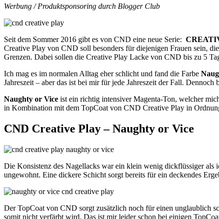
Werbung / Produktsponsoring durch Blogger Club
Seit dem Sommer 2016 gibt es von CND eine neue Serie:
CREATI
Creative Play von CND soll besonders für diejenigen Frauen sein, die
Grenzen. Dabei sollen die Creative Play Lacke von CND bis zu 5 Ta
Ich mag es im normalen Alltag eher schlicht und fand die Farbe
Naugh
Jahreszeit – aber das ist bei mir für jede Jahreszeit der Fall. Denno
Naughty or Vice
ist ein richtig intensiver Magenta-Ton, welcher mic
in Kombination mit dem TopCoat von CND Creative Play in Ordnun
CND Creative Play – Naughty or Vice
Die Konsistenz des Nagellacks war ein klein wenig dickflüssiger al
ungewohnt. Eine dickere Schicht sorgt bereits für ein deckendes Erg
Der TopCoat von CND sorgt zusätzlich noch für einen unglaublich s
somit nicht verfärbt wird. Das ist mir leider schon bei einigen TopCo