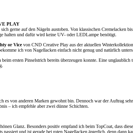
VE PLAY
 sich gerne auf den Nägeln austoben. Von klassischen Cremelacken bis h
ge halten und dafür wird keine UV- oder LEDLampe benötigt.
ty or Vice
von CND Creative Play aus der aktuellen Winterkollektion 
ch bekomme ich von Nagellacken einfach nicht genug und natürlich unters
h beim ersten Pinselstrich bereits überzeugen konnte. Eine unglaublich 
g.
s ich es von anderen Marken gewohnt bin. Dennoch war der Auftrag se
ebnis – ich empfehle aber zwei dünne Schichten.
chönen Glanz. Besonders positiv empfand ich beim TopCoat, dass dies
ats passiert und ist gerade bei roten Nagellacken ärgerlich, denn dann 