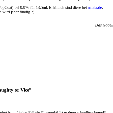
pCoat) bei 9,97€ für 13,5ml. Erhältlich sind diese bei
nalala.de
.
 wird jeder fündig. :)
Das Nagell
ughty or Vice”
iert ist auf jeden Fall ein Pluspunkt! Ist er denn schnelltrocknend?