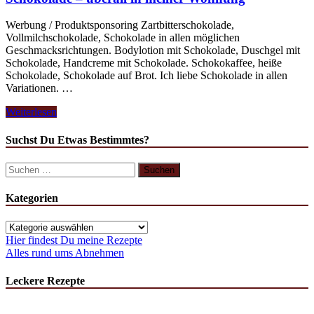
Werbung / Produktsponsoring Zartbitterschokolade,
Vollmilchschokolade, Schokolade in allen möglichen
Geschmacksrichtungen. Bodylotion mit Schokolade, Duschgel mit
Schokolade, Handcreme mit Schokolade. Schokokaffee, heiße
Schokolade, Schokolade auf Brot. Ich liebe Schokolade in allen
Variationen. …
Schokolade
Weiterlesen
–
überall
Suchst Du Etwas Bestimmtes?
in
meiner
Suchen
Wohnung
nach:
Kategorien
Kategorien
Hier findest Du meine Rezepte
Alles rund ums Abnehmen
Leckere Rezepte