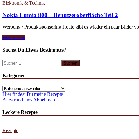
Elektronik & Technik
Nokia Lumia 800 – Benutzeroberfläche Teil 2
Werbung / Produktsponsoring Heute gibt es wieder ein paar Bilder v
Nokia
Weiterlesen
Lumia
800
Suchst Du Etwas Bestimmtes?
–
Benutzeroberfläche
Suchen
Teil
nach:
2
Kategorien
Kategorien
Hier findest Du meine Rezepte
Alles rund ums Abnehmen
Leckere Rezepte
Rezepte