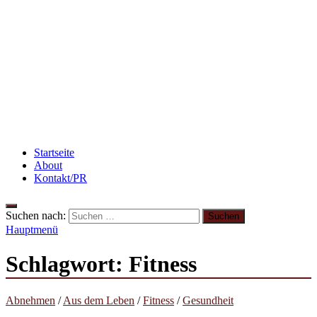
Beauty: Meine liebsten Tuchmasken für trockene
Haut
Flammkuchen mit Lauchzwiebeln und Schinken
Rezept: Quark-Grieß-Auflauf mit Blaubeeren
Startseite
About
Kontakt/PR
Suchen nach:
Hauptmenü
Schlagwort:
Fitness
Abnehmen
/
Aus dem Leben
/
Fitness
/
Gesundheit