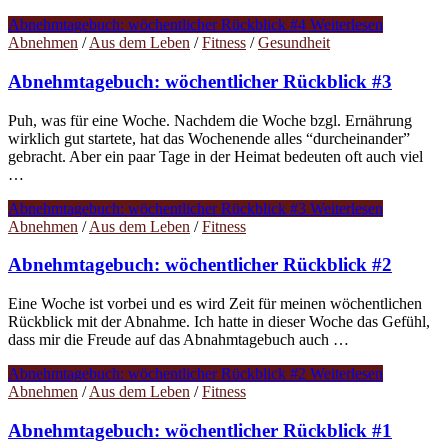
Abnehmtagebuch: wöchentlicher Rückblick #4
Weiterlesen
Abnehmen
/
Aus dem Leben
/
Fitness
/
Gesundheit
Abnehmtagebuch: wöchentlicher Rückblick #3
Puh, was für eine Woche. Nachdem die Woche bzgl. Ernährung
wirklich gut startete, hat das Wochenende alles “durcheinander”
gebracht. Aber ein paar Tage in der Heimat bedeuten oft auch viel
…
Abnehmtagebuch: wöchentlicher Rückblick #3
Weiterlesen
Abnehmen
/
Aus dem Leben
/
Fitness
Abnehmtagebuch: wöchentlicher Rückblick #2
Eine Woche ist vorbei und es wird Zeit für meinen wöchentlichen
Rückblick mit der Abnahme. Ich hatte in dieser Woche das Gefühl,
dass mir die Freude auf das Abnahmtagebuch auch …
Abnehmtagebuch: wöchentlicher Rückblick #2
Weiterlesen
Abnehmen
/
Aus dem Leben
/
Fitness
Abnehmtagebuch: wöchentlicher Rückblick #1