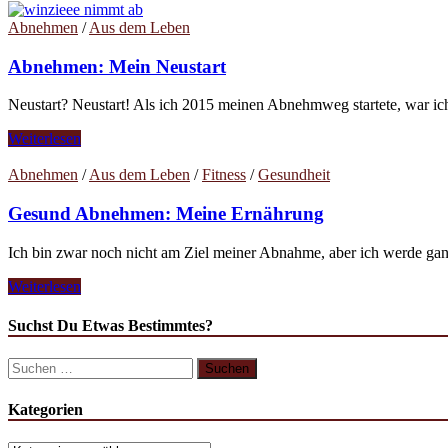
Abnehmen
/
Aus dem Leben
Abnehmen: Mein Neustart
Neustart? Neustart! Als ich 2015 meinen Abnehmweg startete, war ich
Abnehmen:
Weiterlesen
Mein
Neustart
Abnehmen
/
Aus dem Leben
/
Fitness
/
Gesundheit
Gesund Abnehmen: Meine Ernährung
Ich bin zwar noch nicht am Ziel meiner Abnahme, aber ich werde ganz
Gesund
Weiterlesen
Abnehmen:
Meine
Suchst Du Etwas Bestimmtes?
Ernährung
Suchen
nach:
Kategorien