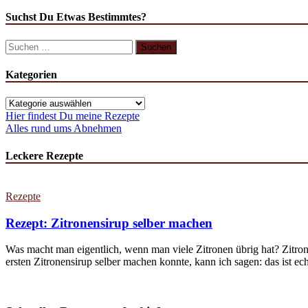
STADA
–
Suchst Du Etwas Bestimmtes?
Was
weißt
Suchen
du
nach:
über
Kategorien
(Deine)
Gesundheit?
Kategorien
Hier findest Du meine Rezepte
Alles rund ums Abnehmen
Leckere Rezepte
Rezepte
Rezept: Zitronensirup selber machen
Was macht man eigentlich, wenn man viele Zitronen übrig hat? Zitron
ersten Zitronensirup selber machen konnte, kann ich sagen: das ist echt