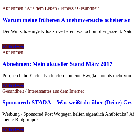
Abnehmen
/
Aus dem Leben
/
Fitness
/
Gesundheit
Warum meine früheren Abnehmversuche scheiterten
Der Wunsch, einige Kilos zu verlieren, war schon öfter präsent. Na
…
Warum
Weiterlesen
meine
Abnehmen
früheren
Abnehmversuche
Abnehmen: Mein aktueller Stand März 2017
scheiterten
Puh, ich habe Euch tatsächlich schon eine Ewigkeit nichts mehr vo
Abnehmen:
Weiterlesen
Mein
Gesundheit
/
Interessantes aus dem Internet
aktueller
Stand
Sponsored: STADA – Was weißt du über (Deine) Ges
März
2017
Werbung / Sponsored Post Wogegen helfen eigentlich Antibiotika? Ab
meine Blutgruppe? …
Sponsored:
Weiterlesen