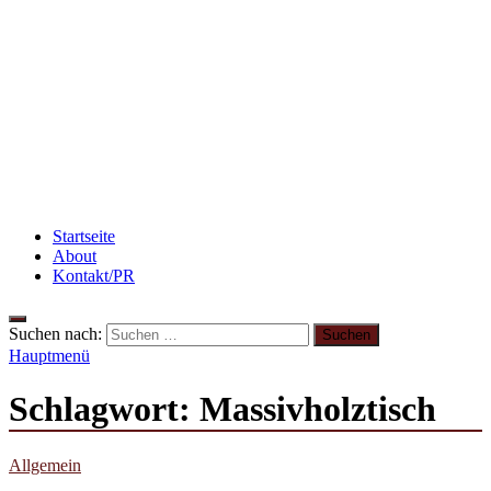
Flammkuchen mit Lauchzwiebeln und Schinken
Rezept: Toastbrötchen im Pizza-Style
Beauty: Meine liebsten Tuchmasken für trockene
Haut
Startseite
About
Kontakt/PR
Suchen nach:
Hauptmenü
Schlagwort:
Massivholztisch
Allgemein