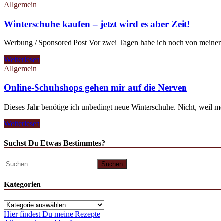
Allgemein
Winterschuhe kaufen – jetzt wird es aber Zeit!
Werbung / Sponsored Post Vor zwei Tagen habe ich noch von meiner Su
Winterschuhe
Weiterlesen
kaufen
Allgemein
–
jetzt
Online-Schuhshops gehen mir auf die Nerven
wird
es
Dieses Jahr benötige ich unbedingt neue Winterschuhe. Nicht, weil me
aber
Zeit!
Online-
Weiterlesen
Schuhshops
gehen
Suchst Du Etwas Bestimmtes?
mir
auf
Suchen
die
nach:
Nerven
Kategorien
Kategorien
Hier findest Du meine Rezepte