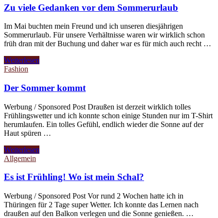
Zu viele Gedanken vor dem Sommerurlaub
Im Mai buchten mein Freund und ich unseren diesjährigen
Sommerurlaub. Für unsere Verhältnisse waren wir wirklich schon
früh dran mit der Buchung und daher war es für mich auch recht …
Zu
Weiterlesen
viele
Fashion
Gedanken
vor
Der Sommer kommt
dem
Sommerurlaub
Werbung / Sponsored Post Draußen ist derzeit wirklich tolles
Frühlingswetter und ich konnte schon einige Stunden nur im T-Shirt
herumlaufen. Ein tolles Gefühl, endlich wieder die Sonne auf der
Haut spüren …
Der
Weiterlesen
Sommer
Allgemein
kommt
Es ist Frühling! Wo ist mein Schal?
Werbung / Sponsored Post Vor rund 2 Wochen hatte ich in
Thüringen für 2 Tage super Wetter. Ich konnte das Lernen nach
draußen auf den Balkon verlegen und die Sonne genießen. …