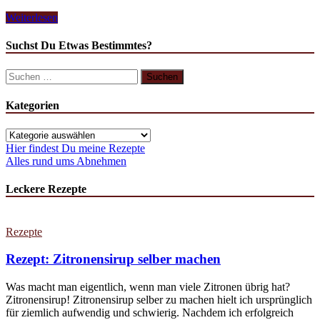
Es
Weiterlesen
ist
Frühling!
Suchst Du Etwas Bestimmtes?
Wo
ist
Suchen
mein
nach:
Schal?
Kategorien
Kategorien
Hier findest Du meine Rezepte
Alles rund ums Abnehmen
Leckere Rezepte
Rezepte
Rezept: Zitronensirup selber machen
Was macht man eigentlich, wenn man viele Zitronen übrig hat?
Zitronensirup! Zitronensirup selber zu machen hielt ich ursprünglich
für ziemlich aufwendig und schwierig. Nachdem ich erfolgreich