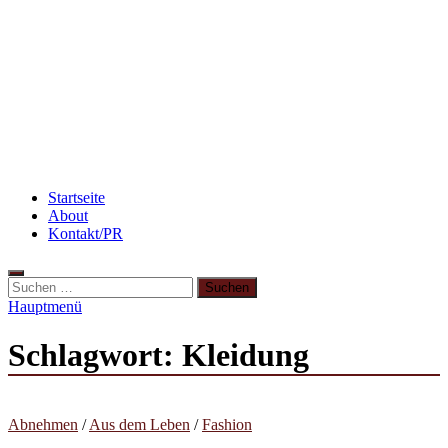
Rezept: Toastbrötchen im Pizza-Style
Rezept: Schokokuchen mit Kidneybohnen
[kalorienarm]
3 leckere Rezepte für zu reife Bananen
Startseite
About
Kontakt/PR
Suchen
nach:
Hauptmenü
Schlagwort:
Kleidung
Abnehmen
/
Aus dem Leben
/
Fashion