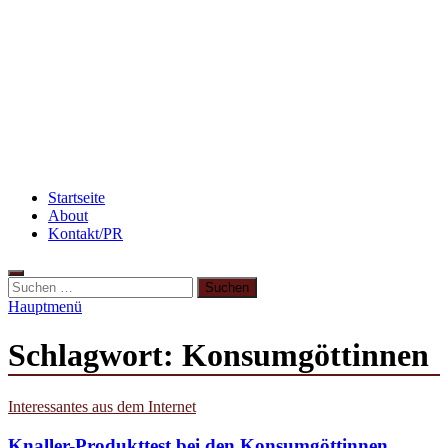
Abnehmen: so nehme ich ab!
Beauty: Meine liebsten Tuchmasken für trockene
Haut
Rezept: Winterliches Porridge
Startseite
About
Kontakt/PR
Hauptmenü
Schlagwort:
Konsumgöttinnen
Interessantes aus dem Internet
Knaller-Produkttest bei den Konsumgöttinnen