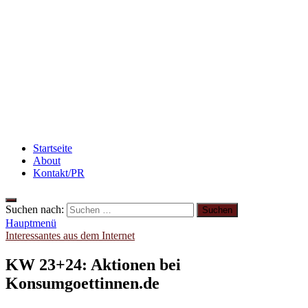
Flammkuchen mit Lauchzwiebeln und Schinken
3 leckere Rezepte für zu reife Bananen
Abnehmen: So motiviere ich mich zum Sport
Startseite
About
Kontakt/PR
Suchen nach:
Hauptmenü
Interessantes aus dem Internet
KW 23+24: Aktionen bei
Konsumgoettinnen.de