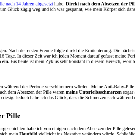
lle nach 14 Jahren abgesetzt
habe.
Direkt nach dem Absetzen der Pil
m Glück zügig weg und ich war gespannt, wie mein Körper sich danach
n. Nach der ersten Freude folgte direkt die Ernüchterung: Die nächst
s 16 Tage. In dieser Zeit war ich jeden Moment darauf gefasst meine P
n ein
. Bis heute ist mein Zyklus sehr konstant in diesem Bereich, worübe
zen während der Periode verschlimmern würden. Meine Anti-Baby-Pille 
 nach dem Absetzen der Pille waren
meine Unterleibsschmerzen
sogar 
r so riesig. Jedoch habe ich das Glück, dass die Schmerzen sich während
r Pille
orgeschichten habe ich von einigen nach dem Absetzen der Pille gelesen
 sich mein
Hautbild
vielleicht ins Negative verändern würde. Schließlic