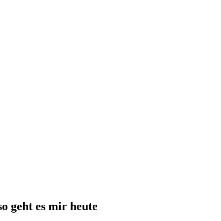
e Rezepte für zu reife Bananen
Flammkuchen mit Lauch
 Schokokuchen mit Kidneybohnen [kalorienarm]
Rezep
h ab!
Beauty: Meine liebsten Tuchmasken für trockene
so geht es mir heute