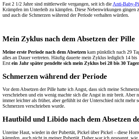
Fast 2 1/2 Jahre sind mittlerweile vergangen, seit ich die
Anti-Baby-Pi
Krämpfen im Unterleib zu kämpfen. Diese Nebenwirkungen gingen zu
und auch die Schmerzen während der Periode verhalten würden.
Mein Zyklus nach dem Absetzen der Pille
Meine erste Periode nach dem Absetzen
kam pünktlich nach 29 Tage
alles an Dauer vertreten. Häufig dauerte mein Zyklus lediglich 14 bi
Erst
ein Jahr später pendelte sich mein Zyklus bei 28 bis 30 Tage
Schmerzen während der Periode
Vor dem Absetzen der Pille hatte ich Angst, dass sich meine Schmer
verschrieben und ein wenig machte sich die Angst in mir breit. Aber
immer leichter als früher, aber gefühlt ist der Unterschied nicht meh
Schmerzen verschrieben wurde.
Hautbild und Libido nach dem Absetzen de
Unreine Haut, wieder in der Pubertät, Pickel über Pickel – diese Horr
kämpfen, auch nicht in meiner Pubertät. Daher war ich gespannt, wie