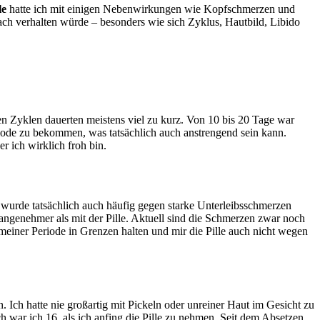
le
hatte ich mit einigen Nebenwirkungen wie Kopfschmerzen und
 verhalten würde – besonders wie sich Zyklus, Hautbild, Libido
en Zyklen dauerten meistens viel zu kurz. Von 10 bis 20 Tage war
eriode zu bekommen, was tatsächlich auch anstrengend sein kann.
r ich wirklich froh bin.
wurde tatsächlich auch häufig gegen starke Unterleibsschmerzen
angenehmer als mit der Pille. Aktuell sind die Schmerzen zwar noch
 meiner Periode in Grenzen halten und mir die Pille auch nicht wegen
. Ich hatte nie großartig mit Pickeln oder unreiner Haut im Gesicht zu
h war ich 16, als ich anfing die Pille zu nehmen. Seit dem Absetzen