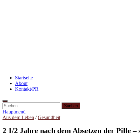
winzieee
Blog über Beauty, Lifestyle, Ernährung und Abnehmen
Abnehmen: So motiviere ich mich zum Sport
3 lecker
Rezept: Quark-Grieß-Auflauf mit Blaubeeren
Rezept:
Rezept: Winterliches Porridge
Abnehmen: so nehme ic
Startseite
About
Kontakt/PR
Hauptmenü
Aus dem Leben
/
Gesundheit
2 1/2 Jahre nach dem Absetzen der Pille – 