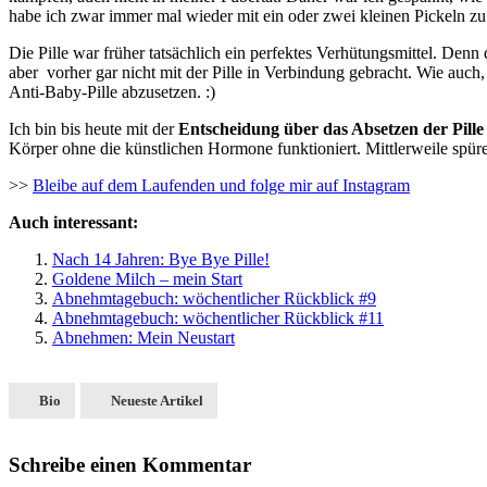
habe ich zwar immer mal wieder mit ein oder zwei kleinen Pickeln zu t
Die Pille war früher tatsächlich ein perfektes Verhütungsmittel. Denn 
aber vorher gar nicht mit der Pille in Verbindung gebracht. Wie auch,
Anti-Baby-Pille abzusetzen. :)
Ich bin bis heute mit der
Entscheidung über das Absetzen der Pille
Körper ohne die künstlichen Hormone funktioniert. Mittlerweile spür
>>
Bleibe auf dem Laufenden und folge mir auf Instagram
Auch interessant:
Nach 14 Jahren: Bye Bye Pille!
Goldene Milch – mein Start
Abnehmtagebuch: wöchentlicher Rückblick #9
Abnehmtagebuch: wöchentlicher Rückblick #11
Abnehmen: Mein Neustart
Bio
Neueste Artikel
Schreibe einen Kommentar