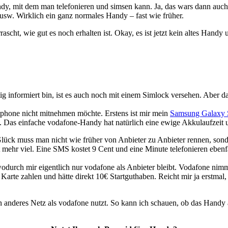
dy, mit dem man telefonieren und simsen kann. Ja, das wars dann auch
w. Wirklich ein ganz normales Handy – fast wie früher.
scht, wie gut es noch erhalten ist. Okay, es ist jetzt kein altes Handy 
 informiert bin, ist es auch noch mit einem Simlock versehen. Aber da 
rtphone nicht mitnehmen möchte. Erstens ist mir mein
Samsung Galaxy 
Das einfache vodafone-Handy hat natürlich eine ewige Akkulaufzeit 
ück muss man nicht wie früher von Anbieter zu Anbieter rennen, sonde
t mehr viel. Eine SMS kostet 9 Cent und eine Minute telefonieren eben
durch mir eigentlich nur vodafone als Anbieter bleibt. Vodafone nimm
e Karte zahlen und hätte direkt 10€ Startguthaben. Reicht mir ja erstm
anderes Netz als vodafone nutzt. So kann ich schauen, ob das Handy au