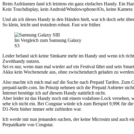
Beim Aufräumen fand ich letztens ein ganz einfaches Handy. Ein Han
Kein Touchdisplay, kein Android/Windowsphone/iOs, keine Kamera us
Und als ich dieses Handy in den Händen hielt, war ich doch sehr überra
So klein, leicht und trotzdem robust. Fast wie früher.
Im Vergleich zum Samsung Galaxy
S3
Leider befand sich keine Simkarte mehr im Handy und wenn ich richtig
Zweithandy nutzen.
Sei es nur, wenn man mal wieder auf ein Festival fährt und sein Sma
Akku kein Wochenende aus, ohne zwischendurch geladen zu werden. 
Also machte ich mich mal auf die Suche nach Prepaid Tarifen. Zum Gl
prepaid-tarife.com. Im Prinzip nehmen sich die Prepaid Anbieter nich
Internet benötige ich auf diesem Handy natürlich nicht.
Aber leider ist das Handy noch mit einem vodafone-Lock versehen, wo
sehe ich nicht ein. Bei Congstar würde ich zum Beispiel 9,99€ für di
D1-Netz bisher immer sehr zufrieden war.
Ich werde mir nun jemanden suchen, der keine Microsim und auch ein 
Prepaidkarte von Congstar.