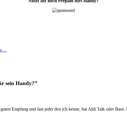
Nutzt Ihr noch Prepaid fürs Handy?
rar…
ür sein Handy?”
es guten Empfang und fast jeder den ich kenne, hat Aldi Talk oder Base