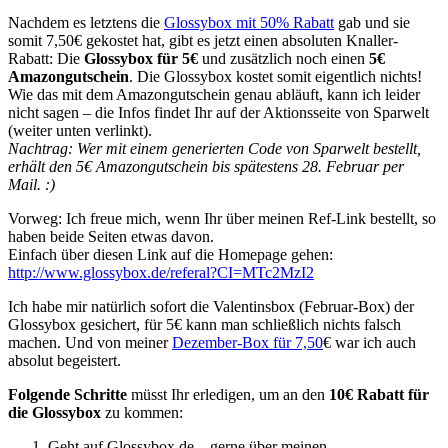
Nachdem es letztens die
Glossybox mit 50% Rabatt
gab und sie
somit 7,50€ gekostet hat, gibt es jetzt einen absoluten Knaller-
Rabatt: Die
Glossybox für 5€
und zusätzlich noch einen
5€
Amazongutschein
. Die Glossybox kostet somit eigentlich nichts!
Wie das mit dem Amazongutschein genau abläuft, kann ich leider
nicht sagen – die Infos findet Ihr auf der Aktionsseite von Sparwelt
(weiter unten verlinkt).
Nachtrag: Wer mit einem generierten Code von Sparwelt bestellt,
erhält den 5€ Amazongutschein bis spätestens 28. Februar per
Mail. :)
Vorweg: Ich freue mich, wenn Ihr über meinen Ref-Link bestellt, so
haben beide Seiten etwas davon.
Einfach über diesen Link auf die Homepage gehen:
http://www.glossybox.de/referal?CI=MTc2MzI2
Ich habe mir natürlich sofort die Valentinsbox (Februar-Box) der
Glossybox gesichert, für 5€ kann man schließlich nichts falsch
machen. Und von meiner
Dezember-Box für 7,50
€ war ich auch
absolut begeistert.
Folgende Schritte
müsst Ihr erledigen, um an den
10€ Rabatt für
die Glossybox
zu kommen:
Geht auf Glossybox.de – gerne über meinen