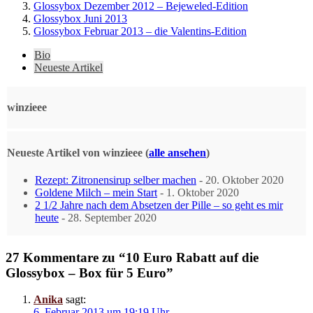
Glossybox Dezember 2012 – Bejeweled-Edition
Glossybox Juni 2013
Glossybox Februar 2013 – die Valentins-Edition
The
Bio
following
Neueste Artikel
two
tabs
change
winzieee
content
below.
Neueste Artikel von winzieee
(
alle ansehen
)
Rezept: Zitronensirup selber machen
- 20. Oktober 2020
Goldene Milch – mein Start
- 1. Oktober 2020
2 1/2 Jahre nach dem Absetzen der Pille – so geht es mir
heute
- 28. September 2020
27 Kommentare zu “10 Euro Rabatt auf die
Glossybox – Box für 5 Euro”
Anika
sagt:
6. Februar 2013 um 19:19 Uhr