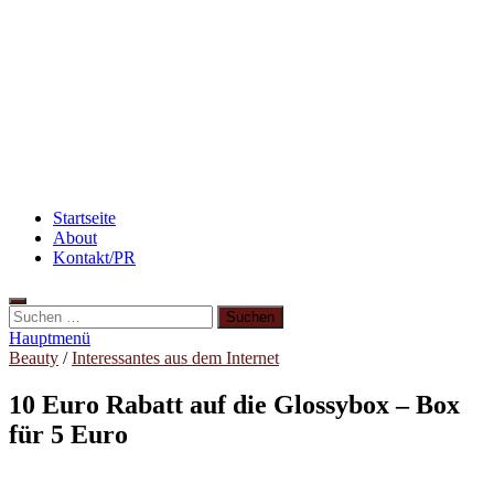
Rezept: Schokokuchen mit Kidneybohnen
[kalorienarm]
Abnehmen: so nehme ich ab!
3 leckere Rezepte für zu reife Bananen
Startseite
About
Kontakt/PR
Suchen
nach:
Hauptmenü
Beauty
/
Interessantes aus dem Internet
10 Euro Rabatt auf die Glossybox – Box
für 5 Euro