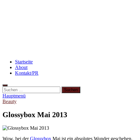
3 leckere Rezepte für zu reife Bananen
Flammkuchen mit Lauchzwiebeln und Schinken
Rezept: Winterliches Porridge
Startseite
About
Kontakt/PR
Hauptmenü
Beauty
Glossybox Mai 2013
Wow, bei der
Glossybox
Mai ist ein absolutes Wunder geschehen.