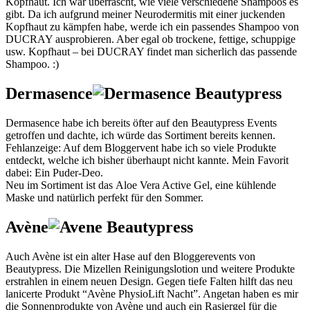
Kopfhaut. Ich war überrascht, wie viele verschiedene Shampoos es
gibt. Da ich aufgrund meiner Neurodermitis mit einer juckenden
Kopfhaut zu kämpfen habe, werde ich ein passendes Shampoo von
DUCRAY ausprobieren. Aber egal ob trockene, fettige, schuppige
usw. Kopfhaut – bei DUCRAY findet man sicherlich das passende
Shampoo. :)
Dermasence
Dermasence habe ich bereits öfter auf den Beautypress Events
getroffen und dachte, ich würde das Sortiment bereits kennen.
Fehlanzeige: Auf dem Bloggervent habe ich so viele Produkte
entdeckt, welche ich bisher überhaupt nicht kannte. Mein Favorit
dabei: Ein Puder-Deo.
Neu im Sortiment ist das Aloe Vera Active Gel, eine kühlende
Maske und natürlich perfekt für den Sommer.
Avène
Auch Avène ist ein alter Hase auf den Bloggerevents von
Beautypress. Die Mizellen Reinigungslotion und weitere Produkte
erstrahlen in einem neuen Design. Gegen tiefe Falten hilft das neu
lanicerte Produkt “Avène PhysioLift Nacht”. Angetan haben es mir
die Sonnenprodukte von Avène und auch ein Rasiergel für die