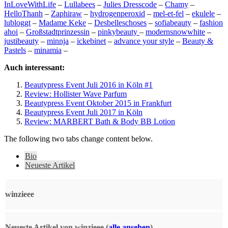
InLoveWithLife
–
Lullabees
–
Julies Dresscode
–
Chamy
–
HelloThanh
–
Zaphiraw
–
hydrogenperoxid
–
mel-et-fel
–
ekulele
–
lubloggt
–
Madame Keke
–
Desbelleschoses
–
sofiabeauty
–
fashion
ahoi
–
Großstadtprinzessin
–
pinkybeauty
–
modernsnowwhite
–
justibeauty
–
minnja
–
ickebinet
–
advance your style
–
Beauty &
Pastels
–
minamia
–
Auch interessant:
Beautypress Event Juli 2016 in Köln #1
Review: Hollister Wave Parfum
Beautypress Event Oktober 2015 in Frankfurt
Beautypress Event Juli 2017 in Köln
Review: MARBERT Bath & Body BB Lotion
The following two tabs change content below.
Bio
Neueste Artikel
winzieee
Neueste Artikel von winzieee
(
alle ansehen
)