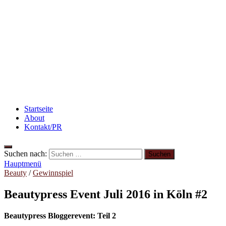
Rezept: Toastbrötchen im Pizza-Style
Rezept: Schokokuchen mit Kidneybohnen
[kalorienarm]
3 leckere Rezepte für zu reife Bananen
Startseite
About
Kontakt/PR
Suchen nach:
Hauptmenü
Beauty
/
Gewinnspiel
Beautypress Event Juli 2016 in Köln #2
Beautypress Bloggerevent: Teil 2