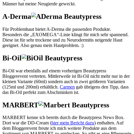
Männer hat meine Neugierde geweckt.
A-Derma
Für Problemhaut bietet A-Derma die passenden Produkte.
Besonders die „EXOMEGA“-Linie klingt für mich sehr spannend.
Diese ist für sehr trockene und zu Neurodermitis neigende Haut
geeignet. Also genau mein Hautproblem. :)
Bi-Oil
Bi-Oil war ebenfalls auf einem vorherigen Beautypress
Bloggerevent vertreten. Mittlerweile ist Bi-Oil nicht mehr nur in der
kleinen Variante (60ml) sondern auch in zwei größeren Varianten
(125ml und 200ml) erhältlich.
Carmen
gab übrigens den Tipp, dass
das Bi-Oil perfekt zum Abschminken ist.
MARBERT
MARBERT kenne ich bereits durch die Beautypress News Box.
Dort war die DD-Cream (
hier mein Bericht dazu
) enthalten. Auf
dem Bloggerevent freute ich mich weitere Produkte aus dem
Sortiment von MARBERT zu entdecken. So gibt es eine Pflegeserie