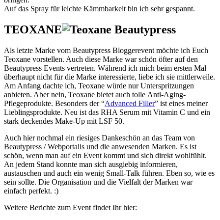
Auf das Spray für leichte Kämmbarkeit bin ich sehr gespannt.
TEOXANE
Als letzte Marke vom Beautypress Bloggerevent möchte ich Euch
Teoxane vorstellen. Auch diese Marke war schön öfter auf den
Beautypress Events vertreten. Während ich mich beim ersten Mal
überhaupt nicht für die Marke interessierte, liebe ich sie mittlerweile.
Am Anfang dachte ich, Teoxane würde nur Unterspritzungen
anbieten. Aber nein, Teoxane bietet auch tolle Anti-Aging-
Pflegeprodukte. Besonders der “
Advanced Filler
” ist eines meiner
Lieblingsprodukte. Neu ist das RHA Serum mit Vitamin C und ein
stark deckendes Make-Up mit LSF 50.
Auch hier nochmal ein riesiges Dankeschön an das Team von
Beautypress / Webportalis und die anwesenden Marken. Es ist
schön, wenn man auf ein Event kommt und sich direkt wohlfühlt.
An jedem Stand konnte man sich ausgiebig informieren,
austauschen und auch ein wenig Small-Talk führen. Eben so, wie es
sein sollte. Die Organisation und die Vielfalt der Marken war
einfach perfekt. :)
Weitere Berichte zum Event findet Ihr hier: