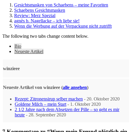
Gesichtsmasken von Schaebens – meine Favoriten
Schaebens Gesichtsmasken
Review: Merz Spezial
agnès b. Nagellacke – ich liebe sie!
Wenn die Werbung auf der Verpackung nicht zutrifft
The following two tabs change content below.
Bio
Neueste Artikel
winzieee
Neueste Artikel von winzieee
(
alle ansehen
)
Rezept: Zitronensirup selber machen
- 20. Oktober 2020
Goldene Milch – mein Start
- 1. Oktober 2020
2 1/2 Jahre nach dem Absetzen der Pille – so geht es mir
heute
- 28. September 2020
7 Kommentare zu “Wenn mein Freund plötzlich ein