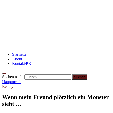
Flammkuchen mit Lauchzwiebeln und Schinken
Rezept: Winterliches Porridge
Abnehmen: So motiviere ich mich zum Sport
Startseite
About
Kontakt/PR
Suchen nach:
Hauptmenü
Beauty
Wenn mein Freund plötzlich ein Monster
sieht …