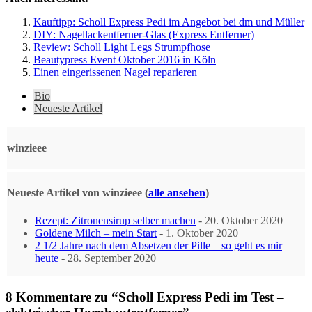
Kauftipp: Scholl Express Pedi im Angebot bei dm und Müller
DIY: Nagellackentferner-Glas (Express Entferner)
Review: Scholl Light Legs Strumpfhose
Beautypress Event Oktober 2016 in Köln
Einen eingerissenen Nagel reparieren
The
Bio
following
Neueste Artikel
two
tabs
change
winzieee
content
below.
Neueste Artikel von winzieee
(
alle ansehen
)
Rezept: Zitronensirup selber machen
- 20. Oktober 2020
Goldene Milch – mein Start
- 1. Oktober 2020
2 1/2 Jahre nach dem Absetzen der Pille – so geht es mir
heute
- 28. September 2020
8 Kommentare zu “Scholl Express Pedi im Test –