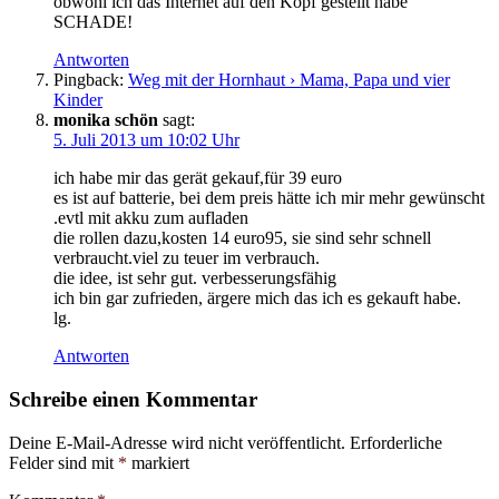
obwohl ich das Internet auf den Kopf gestellt habe
SCHADE!
Antworten
Pingback:
Weg mit der Hornhaut › Mama, Papa und vier
Kinder
monika schön
sagt:
5. Juli 2013 um 10:02 Uhr
ich habe mir das gerät gekauf,für 39 euro
es ist auf batterie, bei dem preis hätte ich mir mehr gewünscht
.evtl mit akku zum aufladen
die rollen dazu,kosten 14 euro95, sie sind sehr schnell
verbraucht.viel zu teuer im verbrauch.
die idee, ist sehr gut. verbesserungsfähig
ich bin gar zufrieden, ärgere mich das ich es gekauft habe.
lg.
Antworten
Schreibe einen Kommentar
Deine E-Mail-Adresse wird nicht veröffentlicht.
Erforderliche
Felder sind mit
*
markiert