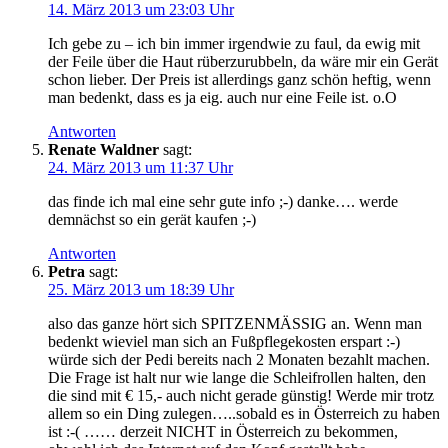
14. März 2013 um 23:03 Uhr
Ich gebe zu – ich bin immer irgendwie zu faul, da ewig mit
der Feile über die Haut rüberzurubbeln, da wäre mir ein Gerät
schon lieber. Der Preis ist allerdings ganz schön heftig, wenn
man bedenkt, dass es ja eig. auch nur eine Feile ist. o.O
Antworten
Renate Waldner
sagt:
24. März 2013 um 11:37 Uhr
das finde ich mal eine sehr gute info ;-) danke…. werde
demnächst so ein gerät kaufen ;-)
Antworten
Petra
sagt:
25. März 2013 um 18:39 Uhr
also das ganze hört sich SPITZENMÄSSIG an. Wenn man
bedenkt wieviel man sich an Fußpflegekosten erspart :-)
würde sich der Pedi bereits nach 2 Monaten bezahlt machen.
Die Frage ist halt nur wie lange die Schleifrollen halten, den
die sind mit € 15,- auch nicht gerade günstig! Werde mir trotz
allem so ein Ding zulegen…..sobald es in Österreich zu haben
ist :-( …… derzeit NICHT in Österreich zu bekommen,