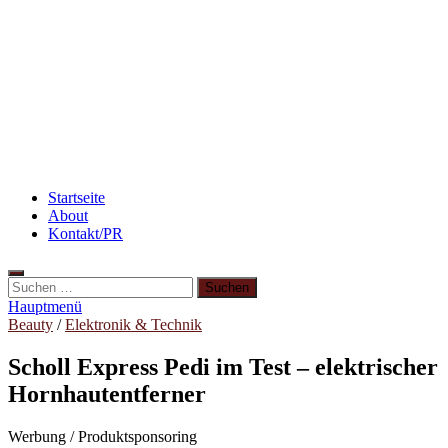
Abnehmen: So motiviere ich mich zum Sport
Abnehmen: so nehme ich ab!
3 leckere Rezepte für zu reife Bananen
Startseite
About
Kontakt/PR
Suchen
nach:
Hauptmenü
Beauty
/
Elektronik & Technik
Scholl Express Pedi im Test – elektrischer
Hornhautentferner
Werbung / Produktsponsoring