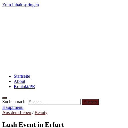
Zum Inhalt springen
winzieee
Blog über Beauty, Lifestyle, Ernährung und Abnehmen
Rezept: Toastbrötchen im Pizza-Style
Abnehmen: So mo
3 leckere Rezepte für zu reife Bananen
Rezept: Quark-
Rezept: Winterliches Porridge
Abnehmen: so nehme ic
Startseite
About
Kontakt/PR
Suchen nach:
Hauptmenü
Aus dem Leben
/
Beauty
Lush Event in Erfurt