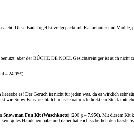
ussieht. Diese Badekugel ist vollgepackt mit Kakaobutter und Vanille, per
benutzt, aber der BÛCHE DE NOËL Gesichtsreiniger ist auch nicht zu ve
ml – 24,95€)
lieeeebe es! Der Geruch ist nicht für jeden was, da es wirklich sehr sü
xakt wie Snow Fairy riecht. Ich musste natürlich direkt ein Stück mit
in
Snowman Fun Kit (Waschknete)
(200 g – 7,95€). Mit diesem Kit
ein gutes Händchen habe und daher hatte ich sicherlich den hässlichs