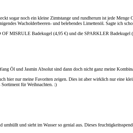
steckt sogar noch ein kleine Zimtstange und rundherum ist jede Menge G
inigendes Wacholderbeeren- und belebendes Limettenöl. Sagte ich scho
D OF MISRULE Badekugel (4,95 €) und die SPARKLER Badekugel (4,
Yang Öl und Jasmin Absolut sind dann doch nicht ganz meine Kombination
Euch hier nur meine Favoriten zeigen. Dies ist aber wirklich nur eine k
Sortiment für Weihnachten. :)
Gold umhüllt und sieht im Wasser so genial aus. Dieses feuchtigkeitss