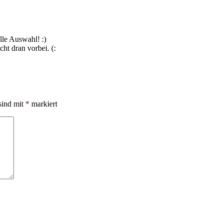
lle Auswahl! :)
ht dran vorbei. (:
sind mit
*
markiert