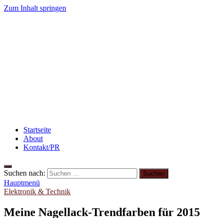
Zum Inhalt springen
winzieee
Blog über Beauty, Lifestyle, Ernährung und Abnehmen
Flammkuchen mit Lauchzwiebeln und Schinken
Reze
Rezept: Quark-Grieß-Auflauf mit Blaubeeren
Abnehme
Rezept: Toastbrötchen im Pizza-Style
Beauty: Meine l
Startseite
About
Kontakt/PR
Suchen nach:
Hauptmenü
Elektronik & Technik
Meine Nagellack-Trendfarben für 2015