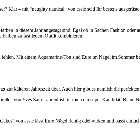
? Klar – mit “naughty nautical” von essie seid Ihr bestens ausgerüstet
arben in diesem Jahr angesagt sind. Egal ob in Sachen Fashion oder a
 Farben zu fast jedem Outfit kombinieren.
icht fehlen. Mit einem Aquamarine-Ton sind Eure im Nägel im Sommer b
tzt zur kälteren Jahreszeit über. Auch hier gibt es nämlich die perfekte
relle” von Yves Sain Laurent ist für mich ein super Kandidat. Blaue Nä
kes” von essie lässt Eure Nägel richtig edel wirken und passt einfach