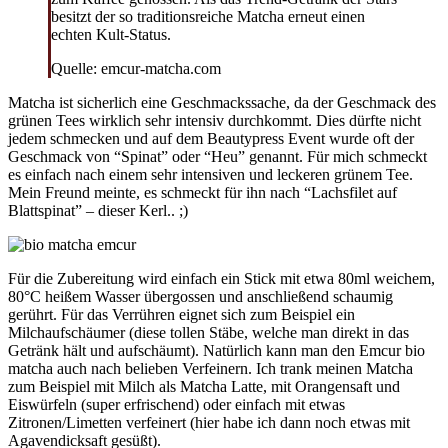
besitzt der so traditionsreiche Matcha erneut einen
echten Kult-Status.
Quelle: emcur-matcha.com
Matcha ist sicherlich eine Geschmackssache, da der Geschmack des
grünen Tees wirklich sehr intensiv durchkommt. Dies dürfte nicht
jedem schmecken und auf dem Beautypress Event wurde oft der
Geschmack von “Spinat” oder “Heu” genannt. Für mich schmeckt
es einfach nach einem sehr intensiven und leckeren grünem Tee.
Mein Freund meinte, es schmeckt für ihn nach “Lachsfilet auf
Blattspinat” – dieser Kerl.. ;)
Für die Zubereitung wird einfach ein Stick mit etwa 80ml weichem,
80°C heißem Wasser übergossen und anschließend schaumig
gerührt. Für das Verrühren eignet sich zum Beispiel ein
Milchaufschäumer (diese tollen Stäbe, welche man direkt in das
Getränk hält und aufschäumt). Natürlich kann man den Emcur bio
matcha auch nach belieben Verfeinern. Ich trank meinen Matcha
zum Beispiel mit Milch als Matcha Latte, mit Orangensaft und
Eiswürfeln (super erfrischend) oder einfach mit etwas
Zitronen/Limetten verfeinert (hier habe ich dann noch etwas mit
Agavendicksaft gesüßt).