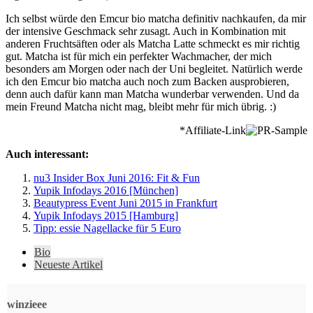
Ich selbst würde den Emcur bio matcha definitiv nachkaufen, da mir
der intensive Geschmack sehr zusagt. Auch in Kombination mit
anderen Fruchtsäften oder als Matcha Latte schmeckt es mir richtig
gut. Matcha ist für mich ein perfekter Wachmacher, der mich
besonders am Morgen oder nach der Uni begleitet. Natürlich werde
ich den Emcur bio matcha auch noch zum Backen ausprobieren,
denn auch dafür kann man Matcha wunderbar verwenden. Und da
mein Freund Matcha nicht mag, bleibt mehr für mich übrig. :)
*Affiliate-Link
Auch interessant:
nu3 Insider Box Juni 2016: Fit & Fun
Yupik Infodays 2016 [München]
Beautypress Event Juni 2015 in Frankfurt
Yupik Infodays 2015 [Hamburg]
Tipp: essie Nagellacke für 5 Euro
The
Bio
following
Neueste Artikel
two
tabs
change
winzieee