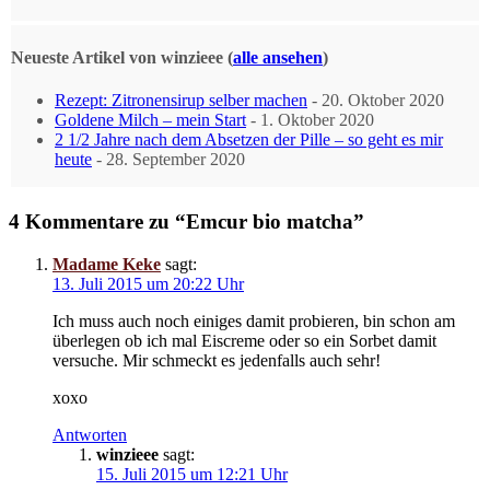
content
below.
Neueste Artikel von winzieee
(
alle ansehen
)
Rezept: Zitronensirup selber machen
- 20. Oktober 2020
Goldene Milch – mein Start
- 1. Oktober 2020
2 1/2 Jahre nach dem Absetzen der Pille – so geht es mir
heute
- 28. September 2020
4 Kommentare zu “Emcur bio matcha”
Madame Keke
sagt:
13. Juli 2015 um 20:22 Uhr
Ich muss auch noch einiges damit probieren, bin schon am
überlegen ob ich mal Eiscreme oder so ein Sorbet damit
versuche. Mir schmeckt es jedenfalls auch sehr!
xoxo
Antworten
winzieee
sagt:
15. Juli 2015 um 12:21 Uhr