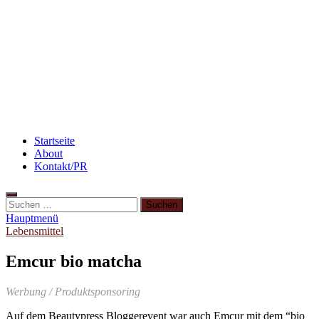
Rezept: Toastbrötchen im Pizza-Style
Flammkuchen mit Lauchzwiebeln und Schinken
3 leckere Rezepte für zu reife Bananen
Startseite
About
Kontakt/PR
Suchen
nach:
Hauptmenü
Lebensmittel
Emcur bio matcha
Werbung / Produktsponsoring
Auf dem Beautypress Bloggerevent war auch Emcur mit dem “bio