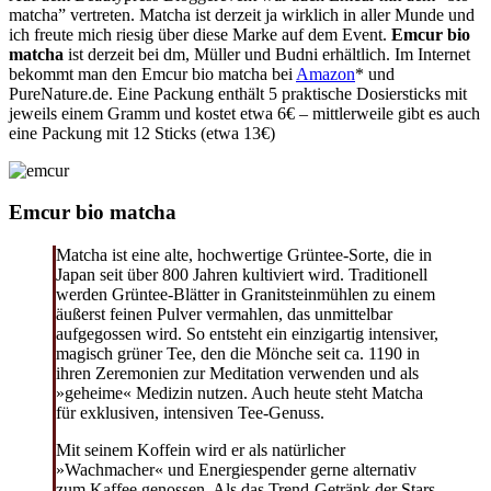
matcha” vertreten. Matcha ist derzeit ja wirklich in aller Munde und
ich freute mich riesig über diese Marke auf dem Event.
Emcur bio
matcha
ist derzeit bei dm, Müller und Budni erhältlich. Im Internet
bekommt man den Emcur bio matcha bei
Amazon
* und
PureNature.de. Eine Packung enthält 5 praktische Dosiersticks mit
jeweils einem Gramm und kostet etwa 6€ – mittlerweile gibt es auch
eine Packung mit 12 Sticks (etwa 13€)
Emcur bio matcha
Matcha ist eine alte, hochwertige Grüntee-Sorte, die in
Japan seit über 800 Jahren kultiviert wird. Traditionell
werden Grüntee-Blätter in Granitsteinmühlen zu einem
äußerst feinen Pulver vermahlen, das unmittelbar
aufgegossen wird. So entsteht ein einzigartig intensiver,
magisch grüner Tee, den die Mönche seit ca. 1190 in
ihren Zeremonien zur Meditation verwenden und als
»geheime« Medizin nutzen. Auch heute steht Matcha
für exklusiven, intensiven Tee-Genuss.
Mit seinem Koffein wird er als natürlicher
»Wachmacher« und Energiespender gerne alternativ
zum Kaffee genossen. Als das Trend-Getränk der Stars