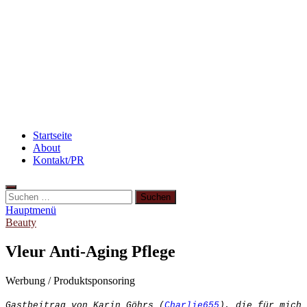
Rezept: Winterliches Porridge
Flammkuchen mit Lauchzwiebeln und Schinken
Rezept: Toastbrötchen im Pizza-Style
Startseite
About
Kontakt/PR
Suchen
nach:
Hauptmenü
Beauty
Vleur Anti-Aging Pflege
Werbung / Produktsponsoring
Gastbeitrag von Karin Göhrs (
Charlie655
), die für mich