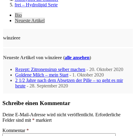
frei – Hydrolipid Serie
The
Bio
following
Neueste Artikel
two
tabs
change
winzieee
content
below.
Neueste Artikel von winzieee
(
alle ansehen
)
Rezept: Zitronensirup selber machen
- 20. Oktober 2020
Goldene Milch – mein Start
- 1. Oktober 2020
2 1/2 Jahre nach dem Absetzen der Pille – so geht es mir
heute
- 28. September 2020
Schreibe einen Kommentar
Deine E-Mail-Adresse wird nicht veröffentlicht.
Erforderliche
Felder sind mit
*
markiert
Kommentar
*