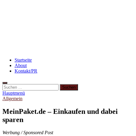
Rezept: Quark-Grieß-Auflauf mit Blaubeeren
3 leckere Rezepte für zu reife Bananen
Beauty: Meine liebsten Tuchmasken für trockene
Haut
Startseite
About
Kontakt/PR
Hauptmenü
Allgemein
MeinPaket.de – Einkaufen und dabei
sparen
Werbung / Sponsored Post