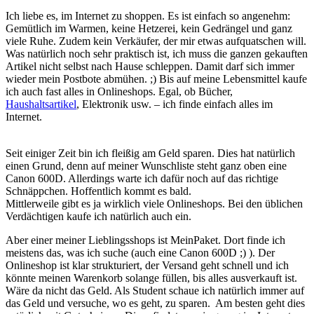
Ich liebe es, im Internet zu shoppen. Es ist einfach so angenehm:
Gemütlich im Warmen, keine Hetzerei, kein Gedrängel und ganz
viele Ruhe. Zudem kein Verkäufer, der mir etwas aufquatschen will.
Was natürlich noch sehr praktisch ist, ich muss die ganzen gekauften
Artikel nicht selbst nach Hause schleppen. Damit darf sich immer
wieder mein Postbote abmühen. ;) Bis auf meine Lebensmittel kaufe
ich auch fast alles in Onlineshops. Egal, ob Bücher,
Haushaltsartikel
, Elektronik usw. – ich finde einfach alles im
Internet.
Seit einiger Zeit bin ich fleißig am Geld sparen. Dies hat natürlich
einen Grund, denn auf meiner Wunschliste steht ganz oben eine
Canon 600D. Allerdings warte ich dafür noch auf das richtige
Schnäppchen. Hoffentlich kommt es bald.
Mittlerweile gibt es ja wirklich viele Onlineshops. Bei den üblichen
Verdächtigen kaufe ich natürlich auch ein.
Aber einer meiner Lieblingsshops ist MeinPaket. Dort finde ich
meistens das, was ich suche (auch eine Canon 600D ;) ). Der
Onlineshop ist klar strukturiert, der Versand geht schnell und ich
könnte meinen Warenkorb solange füllen, bis alles ausverkauft ist.
Wäre da nicht das Geld. Als Student schaue ich natürlich immer auf
das Geld und versuche, wo es geht, zu sparen. Am besten geht dies