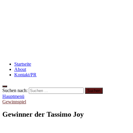
Abnehmen: So motiviere ich mich zum Sport
3 leckere Rezepte für zu reife Bananen
Abnehmen: so nehme ich ab!
Startseite
About
Kontakt/PR
Suchen nach:
Hauptmenü
Gewinnspiel
Gewinner der Tassimo Joy