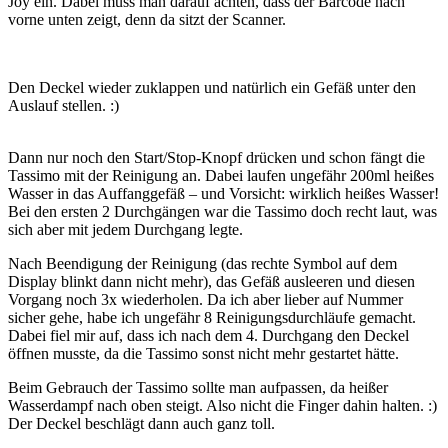
Joy ein. Dabei muss man darauf achten, dass der Barcode nach
vorne unten zeigt, denn da sitzt der Scanner.
Den Deckel wieder zuklappen und natürlich ein Gefäß unter den
Auslauf stellen. :)
Dann nur noch den Start/Stop-Knopf drücken und schon fängt die
Tassimo mit der Reinigung an. Dabei laufen ungefähr 200ml heißes
Wasser in das Auffanggefäß – und Vorsicht: wirklich heißes Wasser!
Bei den ersten 2 Durchgängen war die Tassimo doch recht laut, was
sich aber mit jedem Durchgang legte.
Nach Beendigung der Reinigung (das rechte Symbol auf dem
Display blinkt dann nicht mehr), das Gefäß ausleeren und diesen
Vorgang noch 3x wiederholen. Da ich aber lieber auf Nummer
sicher gehe, habe ich ungefähr 8 Reinigungsdurchläufe gemacht.
Dabei fiel mir auf, dass ich nach dem 4. Durchgang den Deckel
öffnen musste, da die Tassimo sonst nicht mehr gestartet hätte.
Beim Gebrauch der Tassimo sollte man aufpassen, da heißer
Wasserdampf nach oben steigt. Also nicht die Finger dahin halten. :)
Der Deckel beschlägt dann auch ganz toll.