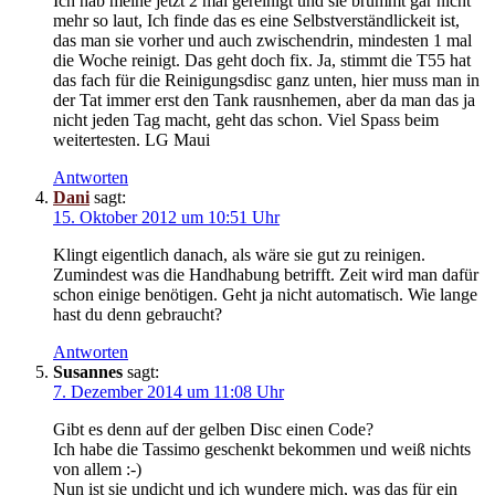
Ich hab meine jetzt 2 mal gereinigt und sie brummt gar nicht
mehr so laut, Ich finde das es eine Selbstverständlickeit ist,
das man sie vorher und auch zwischendrin, mindesten 1 mal
die Woche reinigt. Das geht doch fix. Ja, stimmt die T55 hat
das fach für die Reinigungsdisc ganz unten, hier muss man in
der Tat immer erst den Tank rausnhemen, aber da man das ja
nicht jeden Tag macht, geht das schon. Viel Spass beim
weitertesten. LG Maui
Antworten
Dani
sagt:
15. Oktober 2012 um 10:51 Uhr
Klingt eigentlich danach, als wäre sie gut zu reinigen.
Zumindest was die Handhabung betrifft. Zeit wird man dafür
schon einige benötigen. Geht ja nicht automatisch. Wie lange
hast du denn gebraucht?
Antworten
Susannes
sagt:
7. Dezember 2014 um 11:08 Uhr
Gibt es denn auf der gelben Disc einen Code?
Ich habe die Tassimo geschenkt bekommen und weiß nichts
von allem :-)
Nun ist sie undicht und ich wundere mich, was das für ein