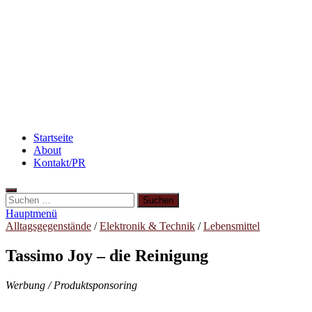
Rezept: Schokokuchen mit Kidneybohnen
[kalorienarm]
Beauty: Meine liebsten Tuchmasken für trockene
Haut
Startseite
About
Kontakt/PR
Hauptmenü
Alltagsgegenstände
/
Elektronik & Technik
/
Lebensmittel
Tassimo Joy – die Reinigung
Werbung / Produktsponsoring