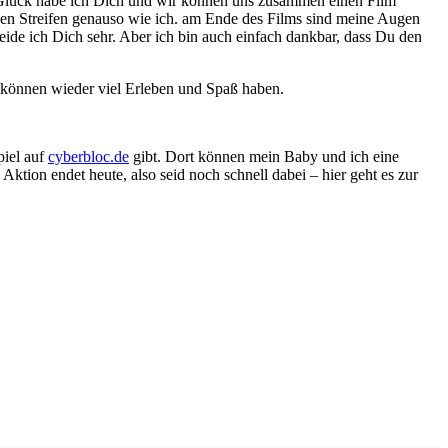
 Glück habe ich Dich und wir können uns zusammen einen Film
den Streifen genauso wie ich. am Ende des Films sind meine Augen
neide ich Dich sehr. Aber ich bin auch einfach dankbar, dass Du den
r können wieder viel Erleben und Spaß haben.
piel auf
cyberbloc.de
gibt. Dort können mein Baby und ich eine
ktion endet heute, also seid noch schnell dabei – hier geht es zur