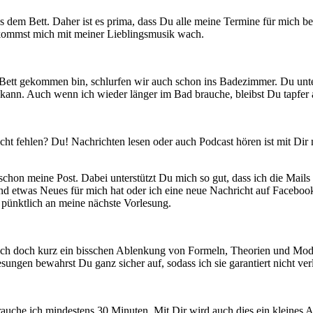
dem Bett. Daher ist es prima, dass Du alle meine Termine für mich ber
 bekommst mich mit meiner Lieblingsmusik wach.
Bett gekommen bin, schlurfen wir auch schon ins Badezimmer. Du unt
t kann. Auch wenn ich wieder länger im Bad brauche, bleibst Du tapfer 
icht fehlen? Du! Nachrichten lesen oder auch Podcast hören ist mit Di
schon meine Post. Dabei unterstützt Du mich so gut, dass ich die Mai
nd etwas Neues für mich hat oder ich eine neue Nachricht auf Facebook 
 pünktlich an meine nächste Vorlesung.
ich doch kurz ein bisschen Ablenkung von Formeln, Theorien und Model
ungen bewahrst Du ganz sicher auf, sodass ich sie garantiert nicht verl
auche ich mindestens 30 Minuten. Mit Dir wird auch dies ein kleines A