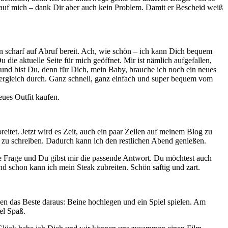
 auf mich – dank Dir aber auch kein Problem. Damit er Bescheid weiß
 scharf auf Abruf bereit. Ach, wie schön – ich kann Dich bequem
die aktuelle Seite für mich geöffnet. Mir ist nämlich aufgefallen,
rund bist Du, denn für Dich, mein Baby, brauche ich noch ein neues
vergleich durch. Ganz schnell, ganz einfach und super bequem vom
eues Outfit kaufen.
itet. Jetzt wird es Zeit, auch ein paar Zeilen auf meinem Blog zu
g zu schreiben. Dadurch kann ich den restlichen Abend genießen.
 die Frage und Du gibst mir die passende Antwort. Du möchtest auch
nd schon kann ich mein Steak zubreiten. Schön saftig und zart.
en das Beste daraus: Beine hochlegen und ein Spiel spielen. Am
el Spaß.