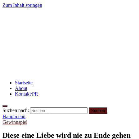
Zum Inhalt springen
winzieee
Blog über Beauty, Lifestyle, Ernährung und Abnehmen
Rezept: Quark-Grieß-Auflauf mit Blaubeeren
3 lecker
Rezept: Toastbrötchen im Pizza-Style
Rezept: Winterli
Beauty: Meine liebsten Tuchmasken für trockene Hau
Startseite
About
Kontakt/PR
Suchen nach:
Hauptmenü
Gewinnspiel
Diese eine Liebe wird nie zu Ende gehen