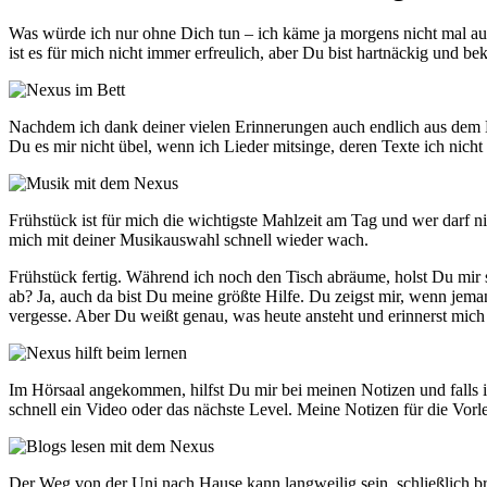
Was würde ich nur ohne Dich tun – ich käme ja morgens nicht mal aus 
ist es für mich nicht immer erfreulich, aber Du bist hartnäckig und
Nachdem ich dank deiner vielen Erinnerungen auch endlich aus dem 
Du es mir nicht übel, wenn ich Lieder mitsinge, deren Texte ich nich
Frühstück ist für mich die wichtigste Mahlzeit am Tag und wer darf n
mich mit deiner Musikauswahl schnell wieder wach.
Frühstück fertig. Während ich noch den Tisch abräume, holst Du mir 
ab? Ja, auch da bist Du meine größte Hilfe. Du zeigst mir, wenn jema
vergesse. Aber Du weißt genau, was heute ansteht und erinnerst mich
Im Hörsaal angekommen, hilfst Du mir bei meinen Notizen und falls 
schnell ein Video oder das nächste Level. Meine Notizen für die Vorles
Der Weg von der Uni nach Hause kann langweilig sein, schließlich br