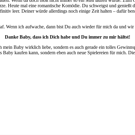
hauen. Wenn da doch bloß nicht immer so ein Mist laufen würde. Zum
warze. Heute mal eine romantische Komödie. Du schweigst und genießt 
nitiv leer. Deiner würde allerdings noch einige Zeit halten – dafür be
chlaf. Wenn ich aufwache, dann bist Du auch wieder für mich da und wi
Danke Baby, dass ich Dich habe und Du immer zu mir hältst!
h mein Baby wirklich liebe, sondern es auch gerade ein tolles Gewinns
as Baby kaufen kann, sondern eben auch neue Spielereien für mich. Die A