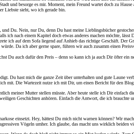
 Stadt und besorge es mir. Moment, mein Freund wartet doch zu Hause
r Liebste sieht, wo ich gerade bin.
 und Du. Nein, nur Du, denn Du hast meine Lieblingsbücher gestochen
lls ich nach einem Kapitel doch etwas anderes machen möchte, lässt Du 
rete ich auf dem Sofa liegend auf Anhieb das richtige Geschäft. Der G
n würde. Da ich aber gerne spare, führen wir auch zusamm einen Preis
st Du auch dafür den Preis – denn so kann ich ja auch Dir öfter ein n
gt. Du hast mich die ganze Zeit über unterhalten und gute Laune verbre
ch mit. Die Wartezeit nutze ich mit Dir, um einen Bericht für den Blo
entlich meiner Mutter stellen müsste. Aber heute stelle ich Dir einfach
weiligen Geschichten anhören. Einfach die Antwort, die ich brauchte u
snarkose einsetzt. Hey, hättest Du mich nicht warnen können? Wir mach
gressiven Vögeln umher. Ich glaube, das macht uns wirklich beiden vi