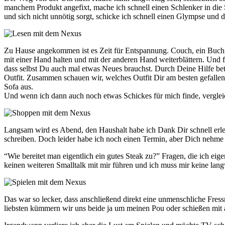
manchem Produkt angefixt, mache ich schnell einen Schlenker in die
und sich nicht unnötig sorgt, schicke ich schnell einen Glympse und de
Zu Hause angekommen ist es Zeit für Entspannung. Couch, ein Buch,
mit einer Hand halten und mit der anderen Hand weiterblättern. Und fa
dass selbst Du auch mal etwas Neues brauchst. Durch Deine Hilfe bet
Outfit. Zusammen schauen wir, welches Outfit Dir am besten gefalle
Sofa aus.
Und wenn ich dann auch noch etwas Schickes für mich finde, vergleich
Langsam wird es Abend, den Haushalt habe ich Dank Dir schnell erledi
schreiben. Doch leider habe ich noch einen Termin, aber Dich nehme i
“Wie bereitet man eigentlich ein gutes Steak zu?” Fragen, die ich eig
keinen weiteren Smalltalk mit mir führen und ich muss mir keine lang
Das war so lecker, dass anschließend direkt eine unmenschliche Fres
liebsten kümmern wir uns beide ja um meinen Pou oder schießen mit a