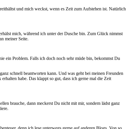
eithältst und mich weckst, wenn es Zeit zum Aufstehen ist. Natürlich
erhälst mich, während ich unter der Dusche bin. Zum Glück nimmst
an meiner Seite.
r nie ein Problem. Falls ich doch noch sehr müde bin, bekommst Du
ls ganz schnell beantworten kann. Und was geht bei meinen Freunden
erhalten habe. Das klappt so gut, dass ich gerne mal die Zeit
len brauche, dann meckerst Du nicht mit mir, sondern lädst ganz
iere.
benteuer, denn ich lese unterwegs gerne auf anderen Blogs. Von so