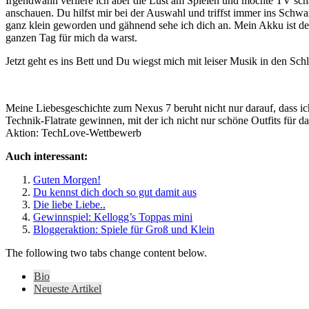
Irgendwann verliere ich aber die Lust am Spielen und möchte TV sc
anschauen. Du hilfst mir bei der Auswahl und triffst immer ins Sch
ganz klein geworden und gähnend sehe ich dich an. Mein Akku ist defi
ganzen Tag für mich da warst.
Jetzt geht es ins Bett und Du wiegst mich mit leiser Musik in den S
Meine Liebesgeschichte zum Nexus 7 beruht nicht nur darauf, dass ic
Technik-Flatrate gewinnen, mit der ich nicht nur schöne Outfits für d
Aktion: TechLove-Wettbewerb
Auch interessant:
Guten Morgen!
Du kennst dich doch so gut damit aus
Die liebe Liebe..
Gewinnspiel: Kellogg’s Toppas mini
Bloggeraktion: Spiele für Groß und Klein
The following two tabs change content below.
Bio
Neueste Artikel