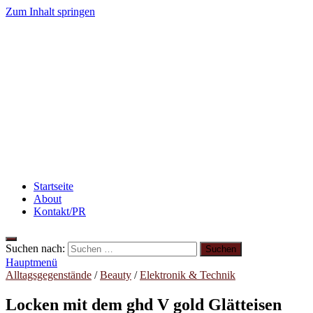
Zum Inhalt springen
winzieee
Blog über Beauty, Lifestyle, Ernährung und Abnehmen
Beauty: Meine liebsten Tuchmasken für trockene Hau
Rezept: Toastbrötchen im Pizza-Style
Abnehmen: So mo
3 leckere Rezepte für zu reife Bananen
Abnehmen: so 
Startseite
About
Kontakt/PR
Suchen nach:
Hauptmenü
Alltagsgegenstände
/
Beauty
/
Elektronik & Technik
Locken mit dem ghd V gold Glätteisen