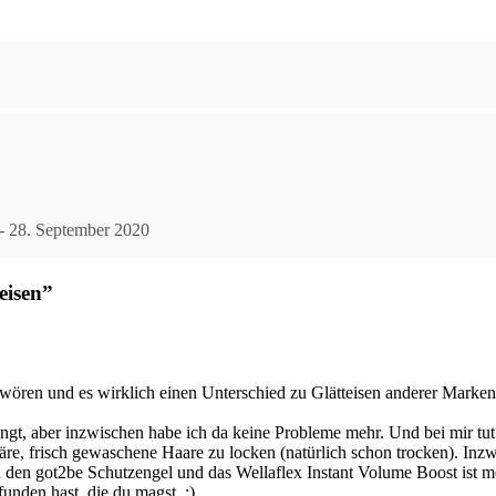
- 28. September 2020
eisen”
chwören und es wirklich einen Unterschied zu Glätteisen anderer Marken
ngt, aber inzwischen habe ich da keine Probleme mehr. Und bei mir tut
äre, frisch gewaschene Haare zu locken (natürlich schon trocken). Inz
ten den got2be Schutzengel und das Wellaflex Instant Volume Boost is
unden hast, die du magst. ;)