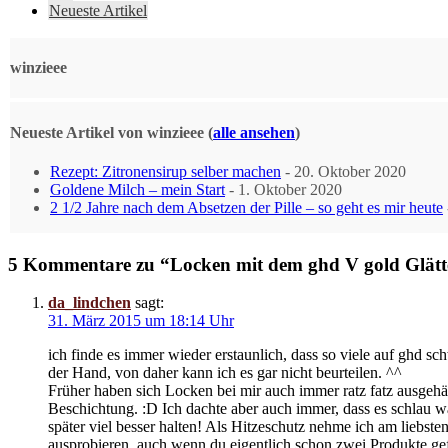
Neueste Artikel
winzieee
Neueste Artikel von winzieee
(
alle ansehen
)
Rezept: Zitronensirup selber machen
- 20. Oktober 2020
Goldene Milch – mein Start
- 1. Oktober 2020
2 1/2 Jahre nach dem Absetzen der Pille – so geht es mir heute
5 Kommentare zu “Locken mit dem ghd V gold Glätt
da_lindchen
sagt:
31. März 2015 um 18:14 Uhr
ich finde es immer wieder erstaunlich, dass so viele auf ghd s
der Hand, von daher kann ich es gar nicht beurteilen. ^^
Früher haben sich Locken bei mir auch immer ratz fatz ausgehä
Beschichtung. :D Ich dachte aber auch immer, dass es schlau w
später viel besser halten! Als Hitzeschutz nehme ich am liebs
ausprobieren, auch wenn du eigentlich schon zwei Produkte gef