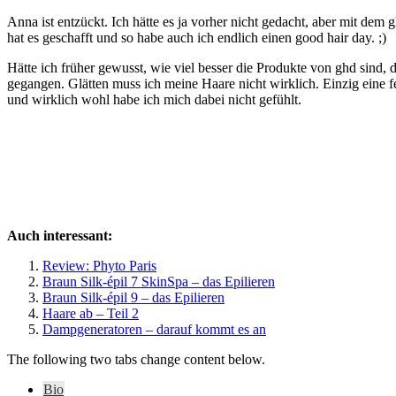
Anna ist entzückt. Ich hätte es ja vorher nicht gedacht, aber mit dem
hat es geschafft und so habe auch ich endlich einen good hair day. ;)
Hätte ich früher gewusst, wie viel besser die Produkte von ghd sind, 
gegangen. Glätten muss ich meine Haare nicht wirklich. Einzig eine f
und wirklich wohl habe ich mich dabei nicht gefühlt.
Auch interessant:
Review: Phyto Paris
Braun Silk-épil 7 SkinSpa – das Epilieren
Braun Silk-épil 9 – das Epilieren
Haare ab – Teil 2
Dampgeneratoren – darauf kommt es an
The following two tabs change content below.
Bio