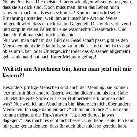
Nichts Positives. Die meisten Übergewichtigen wissen ganz genau,
dass sie zu dick sind. Doch muss man ihnen das Leben noch
schwerer machen, als es eh schon ist? Kaum einer wird seine
Ernährung umstellen, weil ihm auf unschöne Art und Weise
mitgeteilt wird, dass er dick ist. Im Gegenteil: Das wirkt verletzend
und sorgt in vielen Fällen für eine waschechte Fressattacke. Und
danach fühlt man sich noch schlechter.
Nur weil man nicht in das Bild der Gesellschaft passt, gibt es den
Menschen nicht die Erlaubnis, so zu urteilen. Und dabei ist es egal
ob es um Über- oder Untergewicht (oder das Aussehen allgemein)
geht – niemand hat nach Eurer Meinung gefragt!
Weil ich am Abnehmen bin, kann man jetzt mit mir
lästern?!
Besonders pfiffige Menschen sind auch der Meinung, sie können
jetzt mit mir über andere lästern, welche dicker sind als ich. Habe
ich jetzt die erste Stufe der Läster-Hühnerleiter erklommen oder
was? Nur weil ich am Abnehmen bin, lästere ich nicht über andere
Menschen. Ich sage dann einfach: “Ich bin auch dick.” Und dann
kommt meistens die Top-Antwort: “Ja, aber du tust ja was
dagegen.” Das macht es echt nicht besser. Und liebe Leute: Ich kann
mir ganz genau denken, dass Ihr auch über mich so geredet habt.