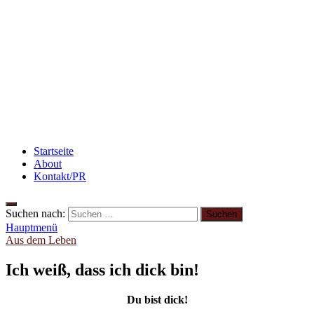
Rezept: Toastbrötchen im Pizza-Style
Flammkuchen mit Lauchzwiebeln und Schinken
Abnehmen: So motiviere ich mich zum Sport
Startseite
About
Kontakt/PR
Suchen nach:
Hauptmenü
Aus dem Leben
Ich weiß, dass ich dick bin!
Du bist dick!