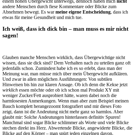
einem hohen Übergewicht unterwegs, dennoch haben mich
nicht
andere Menschen durch fiese Kommentare oder Blicke zum
Abnehmen bewegt. Es war
meine eigene Entscheidung
, dass ich
etwas für meine Gesundheit und mich tue.
Ich weiß, dass ich dick bin – man muss es mir nicht
sagen!
Glauben manche Menschen wirklich, dass Übergewichtige nicht
wissen, dass sie dick sind? Dem Verhalten nach zu urteilen ganz oft
jedenfalls schon. Zumindest habe ich es so erlebt, dass man der
Meinung war, man müsse mich über mein Übergewicht aufklären.
Und zwar in allen möglichen Ausführungen: Von subtilen
Hinweisen bis hin zur klaren Ansage. Ob ich denn die Kekse jetzt
wirklich
essen möchte oder ob ich schon mal Produkt XY mit
weniger Zucker/Fett ausprobiert hätte, waren dabei noch die
harmlosesten Anmerkungen. Wenn man aber zum Beispiel meinen
Bauch komplett herangezoomt fotografiert und mir dieses Foto
zeigt, dann ist die Andeutung nicht mehr ganz so harmlos. Aber
glaubt mir: Solche Andeutungen hinterlassen definitiv Spuren!
Manchmal sind sogar Blicke schlimmer als Worte und viele Blicke
stechen direkt ins Herz. Abwertende Blicke, angewiderte Blicke, die
Blicke auf den Körper – man spürt jeden einzelnen davon.