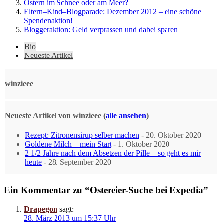
Ostern im Schnee oder am Meer?
Eltern–Kind–Blogparade: Dezember 2012 – eine schöne
Spendenaktion!
Bloggeraktion: Geld verprassen und dabei sparen
The
Bio
following
Neueste Artikel
two
tabs
change
winzieee
content
below.
Neueste Artikel von winzieee
(
alle ansehen
)
Rezept: Zitronensirup selber machen
- 20. Oktober 2020
Goldene Milch – mein Start
- 1. Oktober 2020
2 1/2 Jahre nach dem Absetzen der Pille – so geht es mir
heute
- 28. September 2020
Ein Kommentar zu “Ostereier-Suche bei Expedia”
Drapegon
sagt:
28. März 2013 um 15:37 Uhr