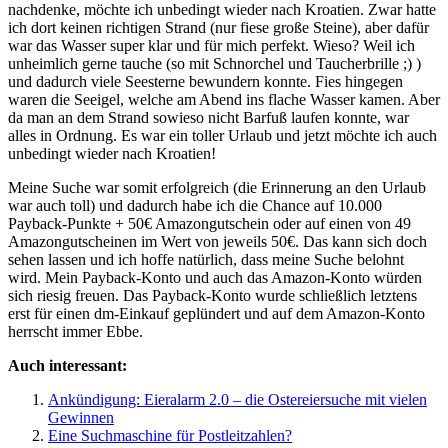
nachdenke, möchte ich unbedingt wieder nach Kroatien. Zwar hatte
ich dort keinen richtigen Strand (nur fiese große Steine), aber dafür
war das Wasser super klar und für mich perfekt. Wieso? Weil ich
unheimlich gerne tauche (so mit Schnorchel und Taucherbrille ;) )
und dadurch viele Seesterne bewundern konnte. Fies hingegen
waren die Seeigel, welche am Abend ins flache Wasser kamen. Aber
da man an dem Strand sowieso nicht Barfuß laufen konnte, war
alles in Ordnung. Es war ein toller Urlaub und jetzt möchte ich auch
unbedingt wieder nach Kroatien!
Meine Suche war somit erfolgreich (die Erinnerung an den Urlaub
war auch toll) und dadurch habe ich die Chance auf 10.000
Payback-Punkte + 50€ Amazongutschein oder auf einen von 49
Amazongutscheinen im Wert von jeweils 50€. Das kann sich doch
sehen lassen und ich hoffe natürlich, dass meine Suche belohnt
wird. Mein Payback-Konto und auch das Amazon-Konto würden
sich riesig freuen. Das Payback-Konto wurde schließlich letztens
erst für einen dm-Einkauf geplündert und auf dem Amazon-Konto
herrscht immer Ebbe.
Auch interessant:
Ankündigung: Eieralarm 2.0 – die Ostereiersuche mit vielen
Gewinnen
Eine Suchmaschine für Postleitzahlen?