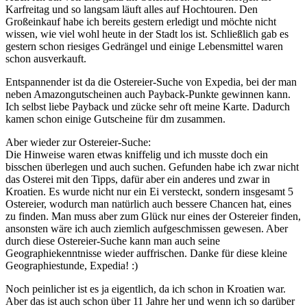
Karfreitag und so langsam läuft alles auf Hochtouren. Den
Großeinkauf habe ich bereits gestern erledigt und möchte nicht
wissen, wie viel wohl heute in der Stadt los ist. Schließlich gab es
gestern schon riesiges Gedrängel und einige Lebensmittel waren
schon ausverkauft.
Entspannender ist da die Ostereier-Suche von Expedia, bei der man
neben Amazongutscheinen auch Payback-Punkte gewinnen kann.
Ich selbst liebe Payback und zücke sehr oft meine Karte. Dadurch
kamen schon einige Gutscheine für dm zusammen.
Aber wieder zur Ostereier-Suche:
Die Hinweise waren etwas kniffelig und ich musste doch ein
bisschen überlegen und auch suchen. Gefunden habe ich zwar nicht
das Osterei mit den Tipps, dafür aber ein anderes und zwar in
Kroatien. Es wurde nicht nur ein Ei versteckt, sondern insgesamt 5
Ostereier, wodurch man natürlich auch bessere Chancen hat, eines
zu finden. Man muss aber zum Glück nur eines der Ostereier finden,
ansonsten wäre ich auch ziemlich aufgeschmissen gewesen. Aber
durch diese Ostereier-Suche kann man auch seine
Geographiekenntnisse wieder auffrischen. Danke für diese kleine
Geographiestunde, Expedia! :)
Noch peinlicher ist es ja eigentlich, da ich schon in Kroatien war.
Aber das ist auch schon über 11 Jahre her und wenn ich so darüber