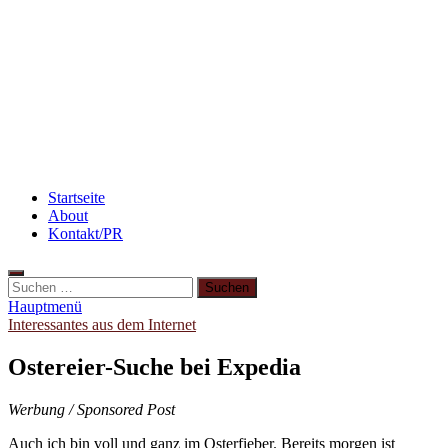
Rezept: Winterliches Porridge
Abnehmen: So motiviere ich mich zum Sport
Beauty: Meine liebsten Tuchmasken für trockene
Haut
Startseite
About
Kontakt/PR
Suchen
nach:
Hauptmenü
Interessantes aus dem Internet
Ostereier-Suche bei Expedia
Werbung / Sponsored Post
Auch ich bin voll und ganz im Osterfieber. Bereits morgen ist